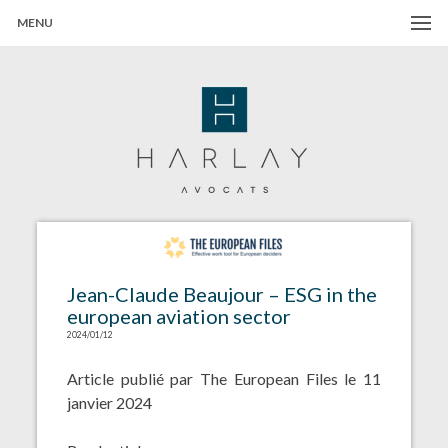
MENU
Harlay Avocats
Cabinet d'avocats à Paris
Jean-Claude Beaujour – ESG in the
european aviation sector
2024/01/12
Article publié par The European Files le 11
janvier 2024