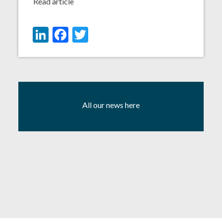
Read article
LinkedIn
Facebook
Twitter
All our news here