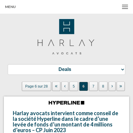
MENU
Harlay Avocats
Cabinet d'avocats à Paris
«
‹
›
»
Page 6 sur 28
5
6
7
8
Harlay avocats intervient comme conseil de
la société Hyperline dans le cadre d’une
levée de fonds d’un montant de 4 millions
d’euros – CP Juin 2023