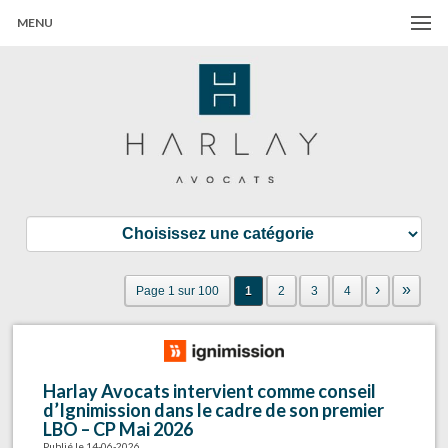
MENU
Harlay Avocats
Cabinet d'avocats à Paris
›
»
Page 1 sur 100
1
2
3
4
Harlay Avocats intervient comme conseil
d’Ignimission dans le cadre de son premier
LBO – CP Mai 2026
Publié le 14-06-2026