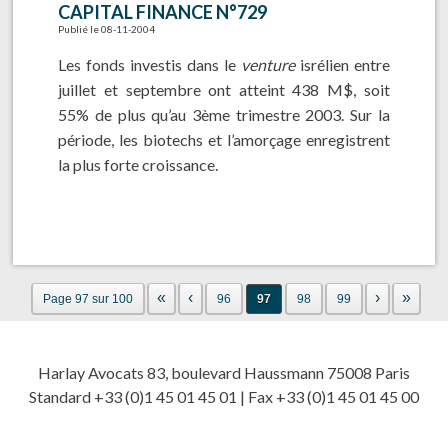
CAPITAL FINANCE N°729
Publié le 08-11-2004
Les fonds investis dans le
venture
isrélien entre
juillet et septembre ont atteint 438 M$, soit
55% de plus qu’au 3ème trimestre 2003. Sur la
période, les biotechs et l’amorçage enregistrent
la plus forte croissance.
«
‹
›
»
Page 97 sur 100
96
97
98
99
Harlay Avocats 83, boulevard Haussmann 75008 Paris
Standard +33 (0)1 45 01 45 01 | Fax +33 (0)1 45 01 45 00