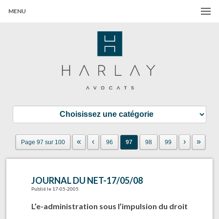
MENU
Harlay Avocats
Cabinet d'avocats à Paris
«
‹
›
»
Page 97 sur 100
96
97
98
99
JOURNAL DU NET-17/05/08
Publié le 17-05-2005
L’e-administration sous l’impulsion du droit