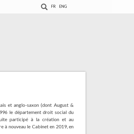
FR
ENG
çais et anglo-saxon (dont August &
996 le département droit social du
ite participé à la création et au
re à nouveau le Cabinet en 2019, en