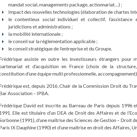
mandat social, managements package, actionnariat…) ;
Impact des nouvelles technologies (élaboration de chartes In
le contentieux social individuel et collectif, l’assistance
juridictions et administrations ;
la mobilité internationale ;
le conseil sur la réglementation applicable ;
le conseil stratégique de l’entreprise et du Groupe.
Frédérique assiste en outre les investisseurs étrangers pour m
partenariat et d’acquisition en France (choix de la structur
constitution d’une équipe multi professionnelle, accompagnement)
Frédérique est, depuis 2016, Chair de la Commission Droit du Trava
Bar Association – IPBA.
Frédérique David est inscrite au Barreau de Paris depuis 1996 et
1991. Elle est titulaire d’un DEA de Droit des Affaires et de l’Ec
Sorbonne (1991), d’une maîtrise des Sciences de Gestion – Droit de
Paris IX Dauphine (1990) et d’une maîtrise en droit des Affaires, Un