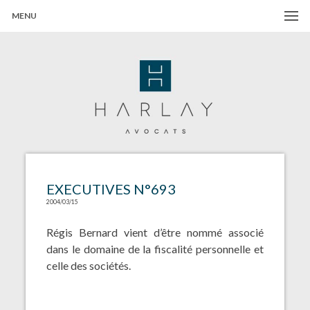
MENU
Harlay Avocats
Cabinet d'avocats à Paris
EXECUTIVES N°693
2004/03/15
Régis Bernard vient d’être nommé associé
dans le domaine de la fiscalité personnelle et
celle des sociétés.