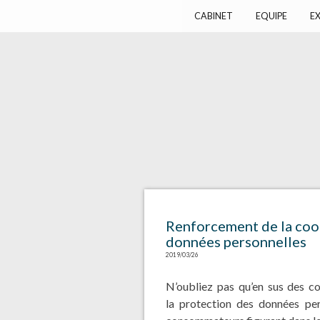
Harlay Avocats
Cabinet d'avocats à Paris
CABINET
EQUIPE
EX
Renforcement de la coo
données personnelles
2019/03/26
N’oubliez pas qu’en sus des 
la protection des données pe