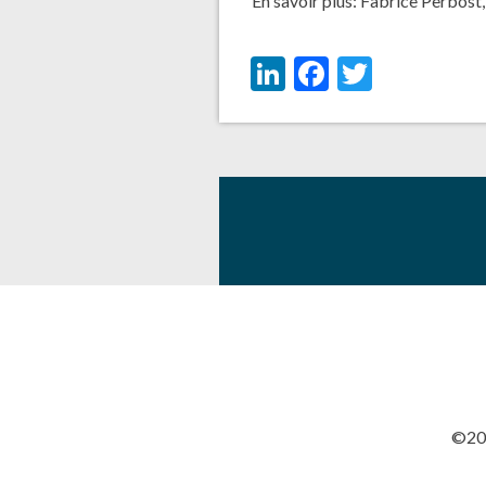
En savoir plus:
Fabrice Perbost
LinkedIn
Facebook
Twitter
©201