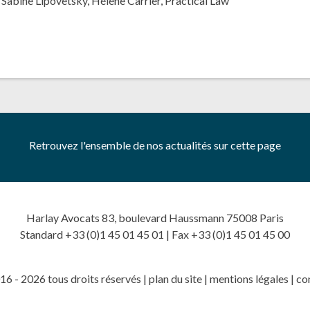
,
Sabine Lipovetsky
,
Hélène Carrier
,
Practical Law
Retrouvez l'ensemble de nos actualités sur cette page
Harlay Avocats 83, boulevard Haussmann 75008 Paris
Standard +33 (0)1 45 01 45 01 | Fax +33 (0)1 45 01 45 00
6 - 2026 tous droits réservés |
plan du site
|
mentions légales
|
co