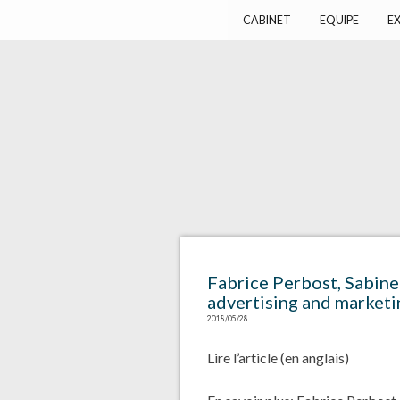
Harlay Avocats
Cabinet d'avocats à Paris
CABINET
EQUIPE
EX
Fabrice Perbost, Sabine 
advertising and marketi
2018/05/28
Lire l’article
(en anglais)